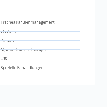
Trachealkanülenmanagement
Stottern
Poltern
Myofunktionelle Therapie
LRS
Spezielle Behandlungen