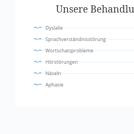
Unsere Behandlu
Dyslalie
Sprachverständnisstörung
Wortschatzprobleme
Hörstörungen
Näseln
Aphasie